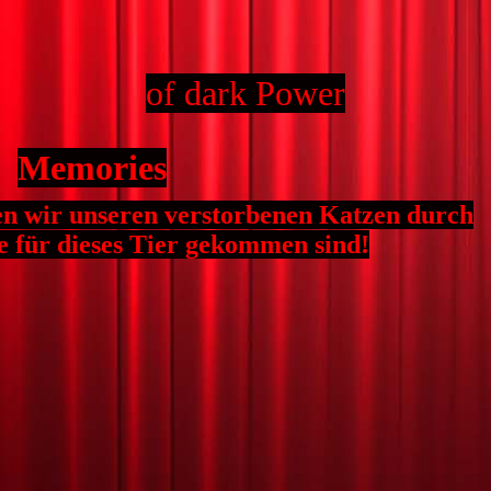
of dark Power
Memories
en wir unseren verstorbenen Katzen durch
e für dieses Tier gekommen sind!