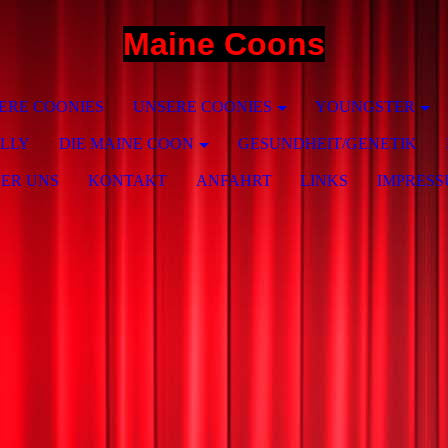
Maine Coons
ERE COONIES
UNSERE COONIES
YOUNGSTER
ILLY
DIE MAINE COON
GESUNDHEIT/GENETIK
ER UNS
KONTAKT
ANFAHRT
LINKS
IMPRES